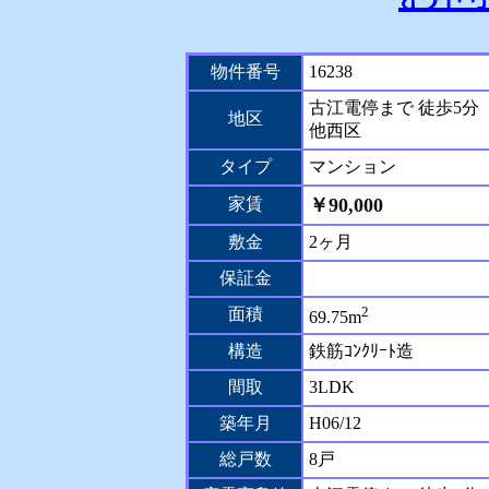
物件番号
16238
古江電停まで 徒歩5分
地区
他西区
タイプ
マンション
家賃
￥90,000
敷金
2ヶ月
保証金
2
面積
69.75m
構造
鉄筋ｺﾝｸﾘｰﾄ造
間取
3LDK
築年月
H06/12
総戸数
8戸