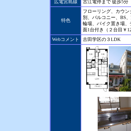
広電宮島線
古江電停まで 徒歩5分
フローリング、カウン
別、バルコニー、BS
特色
輪場、バイク置き場、
面1台付き（２台目￥12
Webコメント
古田学区の３LDK