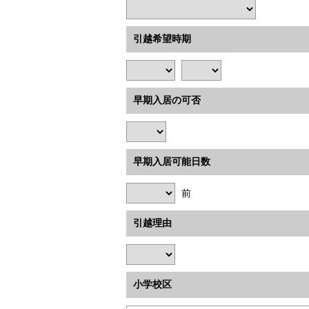
引越希望時期
早期入居の可否
早期入居可能日数
前
引越理由
小学校区