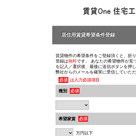
居住用賃貸希望条件登録
賃貸物件の希望条件をご登録頂くと、折
登録は
無料
です。 あなたの希望物件が見つ
を記入／選択後、最後に送信ボタンを押
弊社からのメールを確実に受信していた
必須
は入力必須項目
種別
必須
希望家賃
必須
万円以下