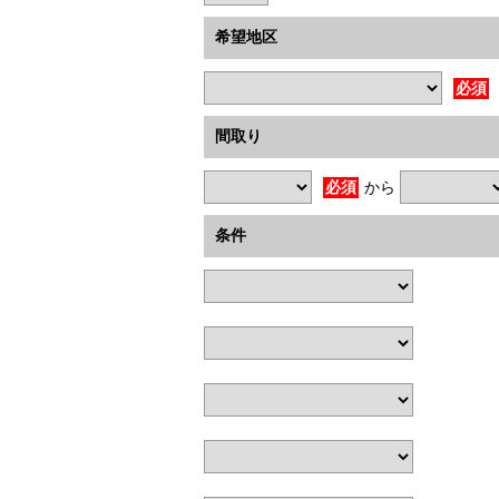
希望地区
必須
間取り
必須
から
条件