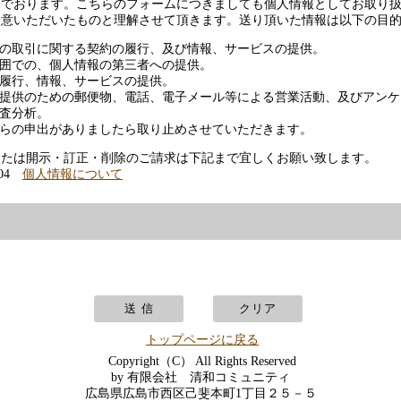
でおります。こちらのフォームにつきましても個人情報としてお取り扱
同意いただいたものと理解させて頂きます。送り頂いた情報は以下の目
の取引に関する契約の履行、及び情報、サービスの提供。
囲での、個人情報の第三者への提供。
履行、情報、サービスの提供。
提供のための郵便物、電話、電子メール等による営業活動、及びアンケ
査分析。
らの申出がありましたら取り止めさせていただきます。
または開示・訂正・削除のご請求は下記まで宜しくお願い致します。
404
個人情報について
トップページに戻る
Copyright（C） All Rights Reserved
by 有限会社 清和コミュニティ
広島県広島市西区己斐本町1丁目２５－５