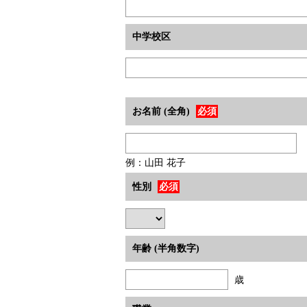
中学校区
お名前 (全角)
必須
例：山田 花子
性別
必須
年齢 (半角数字)
歳